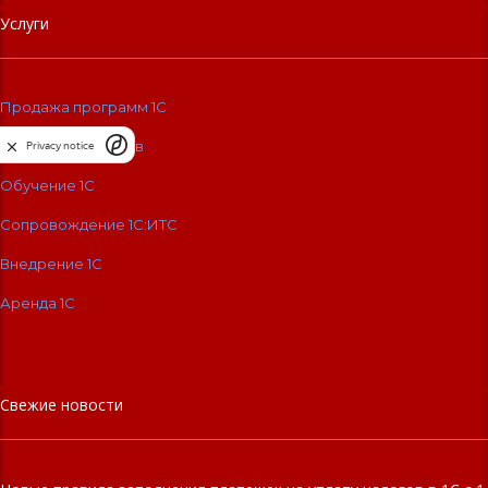
Услуги
Продажа программ 1С
Разработка сайтов
Privacy notice
Обучение 1С
Сопровождение 1C:ИТС
Внедрение 1С
Аренда 1С
Свежие новости