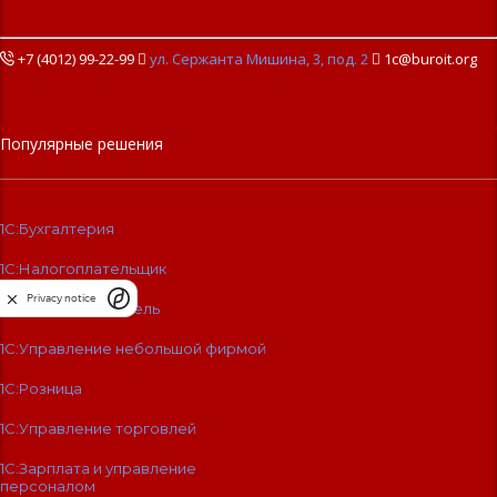
+7 (4012) 99-22-99

ул. Сержанта Мишина, 3, под. 2

1c@buroit.org
Популярные решения
1С:Бухгалтерия
1С:Налогоплательщик
Privacy notice
1С:Предприниматель
1С:Управление небольшой фирмой
1С:Розница
1С:Управление торговлей
1С:Зарплата и управление
персоналом