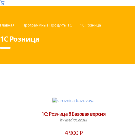
Главная
Программные Продукты 1С
1С Розница
1С Розница
1С: Розница 8 Базовая версия
by MediaConsul
4 900
Р