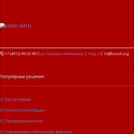
+7 (4012) 99-22-99

ул. Сержанта Мишина, 3, под. 2

1c@buroit.org
Популярные решения
1С:Бухгалтерия
1С:Налогоплательщик
1С:Предприниматель
1С:Управление небольшой фирмой