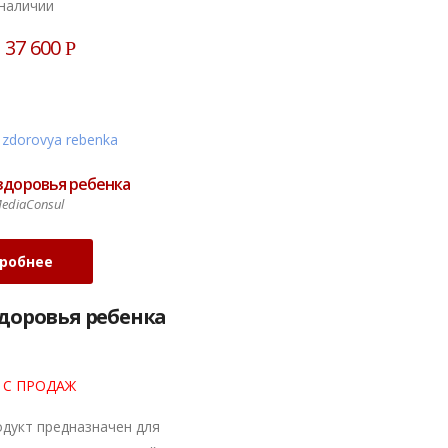
наличии
37 600
Р
 здоровья ребенка
ediaConsul
робнее
здоровья ребенка
 С ПРОДАЖ
дукт предназначен для