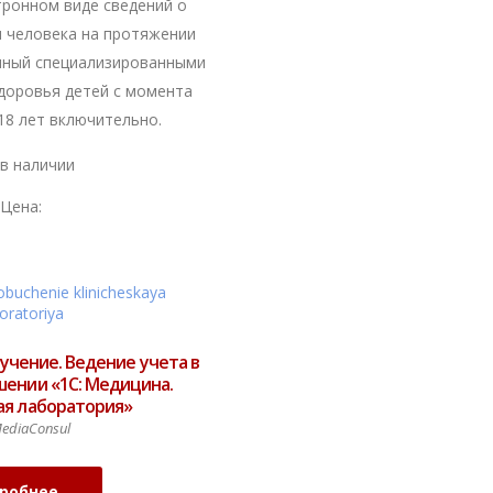
тронном виде сведений о
 человека на протяжении
нный специализированными
доровья детей с момента
18 лет включительно.
 в наличии
Цена:
учение. Ведение учета в
ении «1С: Медицина.
ая лаборатория»
ediaConsul
робнее