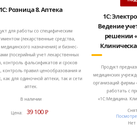
1С: Розница 8. Аптека
1С: Электр
Ведение уче
укт для работы со специфическим
решении «
тиментом (лекарственные средства,
Клиническа
медицинского назначения) и бизнес-
ами (посерийный учет лекарственных
в, контроль фальсификатов и сроков
Продукт предназ
, контроль правил ценообразования и
медицинских учрежд
ек, как для одиночной аптеки, так и сети
организаций фирмы 
аптек.
работать с п
«1С:Медицина. Кл
В наличии
Снят
39 100
Р
Цена:
Посмотрет
Нет