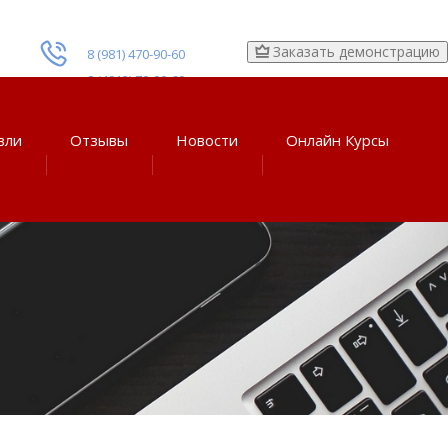
Заказать демонстрацию
8 (981) 470-90-60
8 (4012) 70-90-60
вли
Отзывы
Новости
Онлайн Курсы