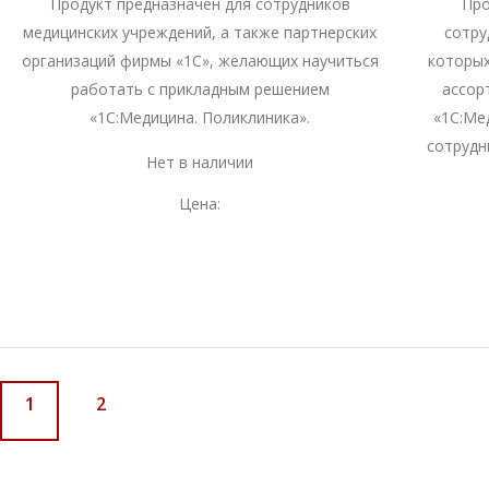
Продукт предназначен для сотрудников
Про
медицинских учреждений, а также партнерских
сотру
организаций фирмы «1С», желающих научиться
которых
работать с прикладным решением
ассор
«1С:Медицина. Поликлиника».
«1С:Ме
сотрудн
Нет в наличии
Цена:
1
2