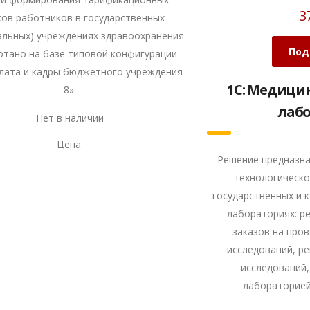
3
ков работников в государственных
альных) учреждениях здравоохранения.
Под
отано на базе типовой конфигурации
плата и кадры бюджетного учреждения
1С: Медици
8».
лаб
Нет в наличии
Цена:
Решение предназна
технологическо
государственных и 
лабораториях: р
заказов на про
исследований, р
исследований,
лабораторией