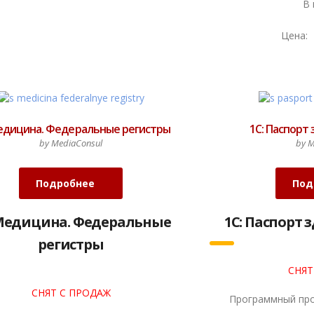
В 
Цена:
Медицина. Федеральные регистры
1С: Паспорт
by MediaConsul
by M
Подробнее
Под
 Медицина. Федеральные
1С: Паспорт 
регистры
СНЯТ
СНЯТ С ПРОДАЖ
Программный про