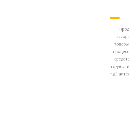
Privacy notice
Прод
ассор
товары 
процесс
средст
годности
т.д.) апт