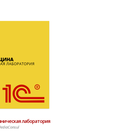
иническая лаборатория
ediaConsul