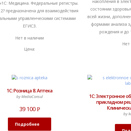
накопления в элек
«1С: Медицина. Федеральные регистры.
состоянии здоровья
 2? предназначена для взаимодействия
всей жизни, дополне
альными управленческими системами
формами анализа з
ЕГИСЗ.
рождения и до 
Нет в наличии
Нет
Цена:
1С: Розница 8. Аптека
1С: Электронное об
by MediaConsul
прикладном реш
Клиническ
39 100
Р
by M
Подробнее
Под