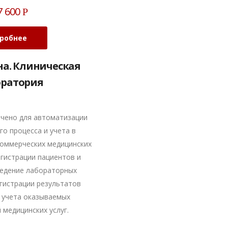
7 600
Р
робнее
на. Клиническая
оратория
чено для автоматизации
го процесса и учета в
коммерческих медицинских
егистрации пациентов и
ведение лабораторных
егистрации результатов
 учета оказываемых
 медицинских услуг.