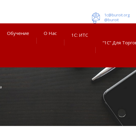
1c@buroit.org
@buroit
Обучение
О Нас
1С: ИТС
“1С” Для Торго
а