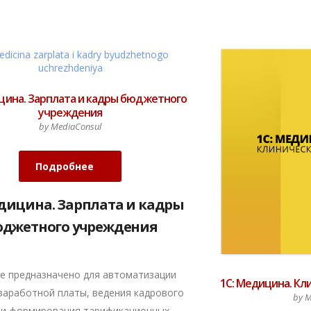
цина. Зарплата и кадры бюджетного
учреждения
by MediaConsul
Подробнее
едицина. Зарплата и кадры
джетного учреждения
е предназначено для автоматизации
1С: Медицина. Кл
заработной платы, ведения кадрового
by M
 и формирования тарификационных