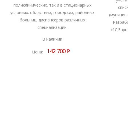
поликлинических, так и в стационарных
спис
условиях: областных, городских, районных
(муницип
больниц, диспансеров различных
Разраб
специализаций.
«1С:Зар
В наличии
142 700
Р
Цена: