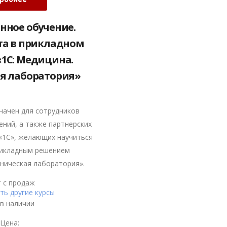
онное обучение.
та в прикладном
1С: Медицина.
я лаборатория»
начен для сотрудников
ений, а также партнерских
«1С», желающих научиться
рикладным решением
иническая лаборатория».
 с продаж
ь другие курсы
 в наличии
Цена: