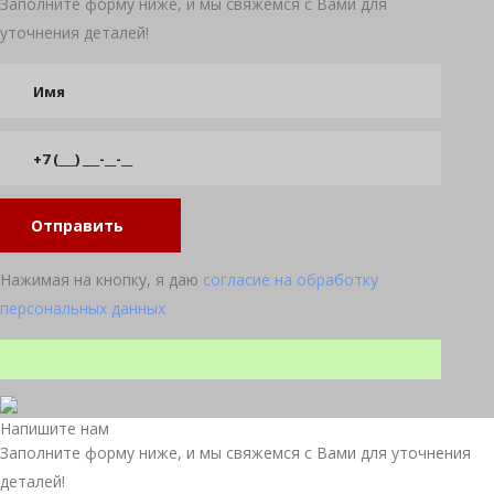
Заполните форму ниже, и мы свяжемся с Вами для
уточнения деталей!
Отправить
Нажимая на кнопку, я даю
согласие на обработку
персональных данных
Прокрутка
Напишите нам
вверх
Заполните форму ниже, и мы свяжемся с Вами для уточнения
деталей!