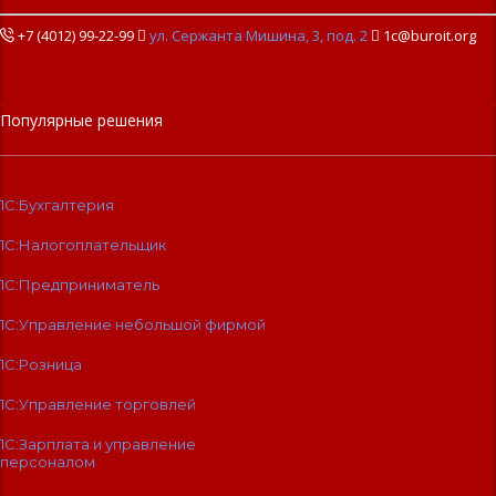
+7 (4012) 99-22-99

ул. Сержанта Мишина, 3, под. 2

1c@buroit.org
Популярные решения
1С:Бухгалтерия
1С:Налогоплательщик
1С:Предприниматель
1С:Управление небольшой фирмой
1С:Розница
1С:Управление торговлей
1С:Зарплата и управление
персоналом