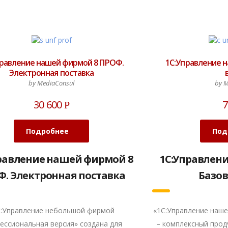
правление нашей фирмой 8 ПРОФ.
1С:Управление 
Электронная поставка
by MediaConsul
by M
30 600
7
Р
Подробнее
Под
равление нашей фирмой 8
1С:Управлен
Ф. Электронная поставка
Базов
С:Управление небольшой фирмой
«1С:Управление наше
ессиональная версия» создана для
– комплексный прод