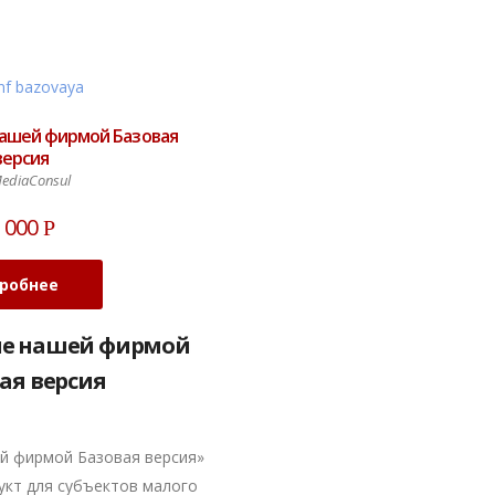
нашей фирмой Базовая
версия
ediaConsul
 000
Р
робнее
ие нашей фирмой
ая версия
й фирмой Базовая версия»
укт для субъектов малого