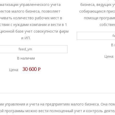
матизации управленческого учета
бизнеса, ведущих у
ектов малого бизнеса, позволяет
собирающихся прис
чивать количество рабочих мест в
помощи программ
ствии с нуждами компании и вести в 1
собстве
ионной базе учет совокупности фирм
f
и ИП.
В 
feed_ym
Цена:
В наличии
30 600
Р
Цена:
и управления и учета на предприятиях малого бизнеса. Она пом
ой программы можно вести полноценный учет и контроль деяте