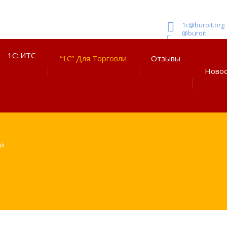
1c@buroit.org
@buroit
1С: ИТС
“1С” Для Торговли
Отзывы
Ново
ой