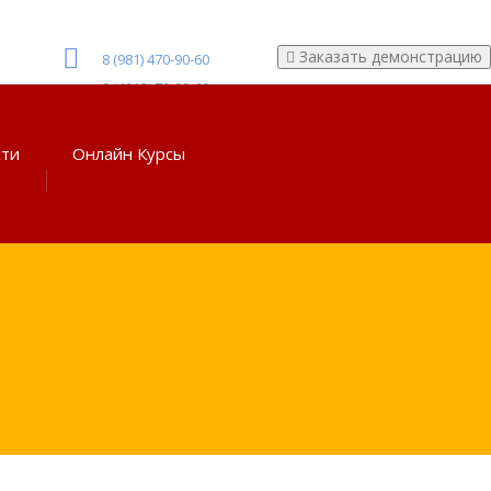
Заказать демонстрацию
8 (981) 470-90-60
8 (4012) 70-90-60
сти
Онлайн Курсы