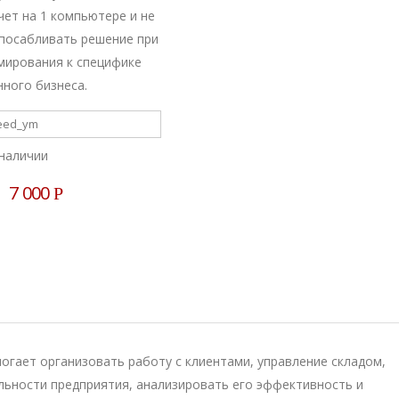
чет на 1 компьютере и не
посабливать решение при
ирования к специфике
нного бизнеса.
eed_ym
наличии
7 000
Р
огает организовать работу с клиентами, управление складом,
льности предприятия, анализировать его эффективность и