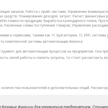
яция заказов; Работа с прайс-листами; Управление взаиморасч
средств; Планирование доходов, затрат; Расчет финансовых р
ебестоимости продукции; Выработка календарного плана; Прогн
ах; Различные схемы поступления товаров; Управление расхода
ами и сервисами, такими как 1С Бухгалтерия, 1С ERP, системы 
асть комплексной системы автоматизации бизнеса.
трумент для автоматизации процессов на предприятии. Она пре
ность своей работы и снизить затраты, то стоит рассмотреть 
, количества пользователей и дополнительных опций. Рассмотр
я базовые функции для управления предприятием. Стоимо