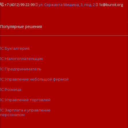
+7 (4012) 99-22-99

ул. Сержанта Мишина, 3, под. 2

1c@buroit.org
Популярные решения
1С:Бухгалтерия
1С:Налогоплательщик
1С:Предприниматель
1С:Управление небольшой фирмой
1С:Розница
1С:Управление торговлей
1С:Зарплата и управление
персоналом