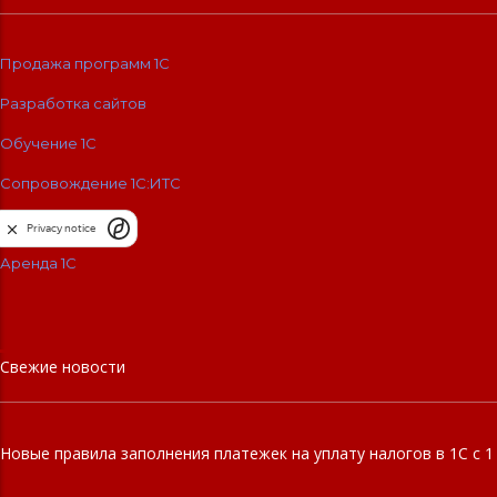
Продажа программ 1С
Разработка сайтов
Обучение 1С
Сопровождение 1C:ИТС
Внедрение 1С
Privacy notice
Аренда 1С
Свежие новости
Новые правила заполнения платежек на уплату налогов в 1С с 1