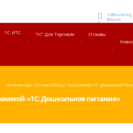
1c@buroit.org
@buroit
1С: ИТС
“1С” Для Торговли
Отзывы
Ново
Интернет-Курс «Основы Работы С Программой «1С: Дошкольное Пит
граммой «1С: Дошкольное питание»