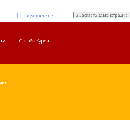
Заказать демонстрацию
8 (981) 470-90-60
8 (4012) 70-90-60
сти
Онлайн Курсы
ание»