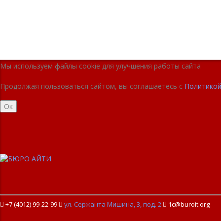
Мы используем файлы cookie для улучшения работы сайта
Продолжая пользоваться сайтом, вы соглашаетесь с
Политикой
Ок
+7 (4012) 99-22-99

ул. Сержанта Мишина, 3, под. 2

1c@buroit.org