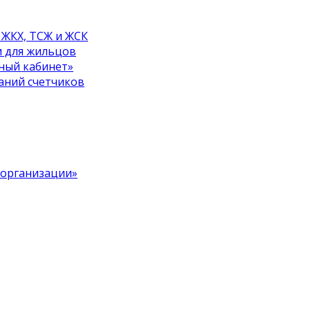
 ЖКХ, ТСЖ и ЖСК
и для жильцов
ный кабинет»
аний счетчиков
 организации»