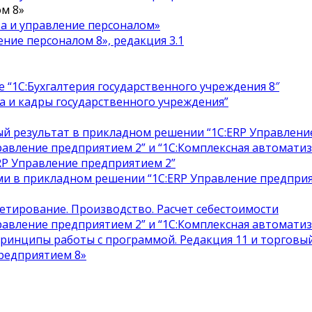
м 8»
а и управление персоналом»
ение персоналом 8», редакция 3.1
 “1С:Бухгалтерия государственного учреждения 8″
 и кадры государственного учреждения”
ый результат в прикладном решении “1С:ERP Управлени
равление предприятием 2” и “1С:Комплексная автоматиз
RP Управление предприятием 2”
и в прикладном решении “1С:ERP Управление предприя
етирование. Производство. Расчет себестоимости
равление предприятием 2” и “1С:Комплексная автоматиз
принципы работы с программой. Редакция 11 и торговый
редприятием 8»