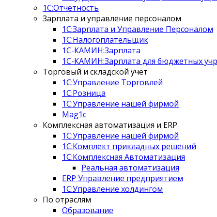
1С:Отчетность
Зарплата и управление персоналом
1С:Зарплата и Управление Персоналом
1С:Налогоплательщик
1С-КАМИН:Зарплата
1С-КАМИН:Зарплата для бюджетных учре
Торговый и складской учёт
1С:Управление Торговлей
1С:Розница
1С:Управление нашей фирмой
Mag1c
Комплексная автоматизация и ERP
1С:Управление нашей фирмой
1С:Комплект прикладных решений
1С:Комплексная Автоматизация
Реальная автоматизация
ERP Управление предприятием
1С:Управление холдингом
По отраслям
Образование