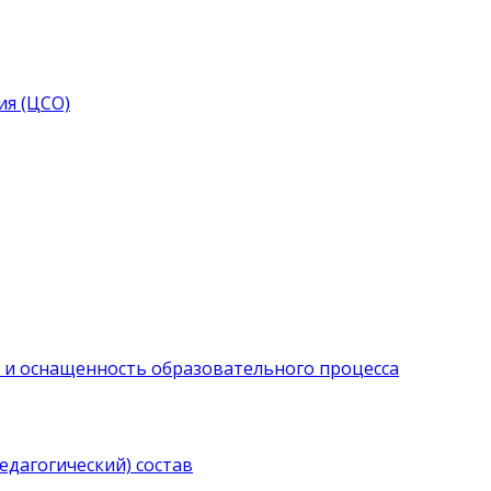
я (ЦСО)
 и оснащенность образовательного процесса
едагогический) состав