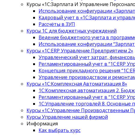
Курсы «1С:Зарплата И Управление Персонало
Использование конфигурации «Зарплат
Кадровый учет в «1С:Зарплата и управл
Рассчёты в ЗУП
Курсы 1С для бюджетных учреждений
Ведение бюджетного учета в программе
Использование конфигурации “Зарплата
Курсы «1С:ERP Управление Предприятием 2»
Управленческий учет затрат, финансов
Регламентированный учет в “1С:ERP Уп
Концепция прикладного решения “1С:E
Управление производством и ремонтам
Курсы «1С:Комплексная Автоматизация 8»
1С:Комплексная автоматизация 2. Бюдж
Регламентированный учет в “1С:ERP Уп
1С:Управление торговлей 8. Основные 
Курсы «1С:Управление Производственным П
Курсы Управление нашей фирмой
Информация
Как выбрать курс