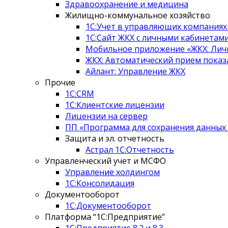
Здравоохранение и медицина
Жилищно-коммунальное хозяйство
1С:Учет в управляющих компаниях
1С:Сайт ЖКХ с личными кабинетам
Мобильное приложение «ЖКХ: Лич
ЖКХ: Автоматический прием показ
Айлант: Управление ЖКХ
Прочие
1С:CRM
1С:Клиентские лицензии
Лицензии на сервер
ПП «Программа для сохранения данных
Защита и эл. отчетность
Астрал 1С:Отчетность
Управленческий учет и МСФО
Управление холдингом
1С:Консолидация
Документооборот
1С:Документооборот
Платформа “1С:Предприятие”