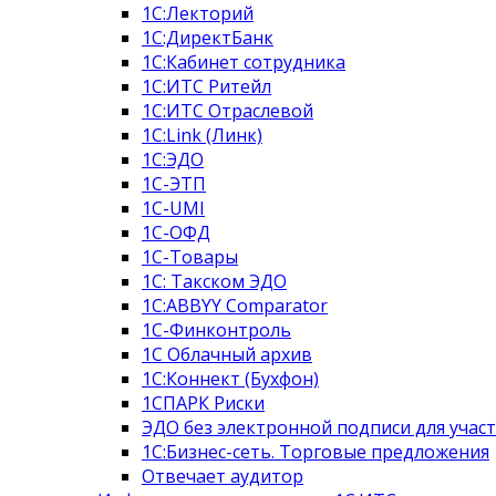
1С:Лекторий
1С:ДиректБанк
1С:Кабинет сотрудника
1С:ИТС Ритейл
1С:ИТС Отраслевой
1C:Link (Линк)
1С:ЭДО
1С-ЭТП
1C-UMI
1С-ОФД
1С-Товары
1С: Такском ЭДО
1C:ABBYY Comparator
1С-Финконтроль
1С Облачный архив
1С:Коннект (Бухфон)
1СПАРК Риски
ЭДО без электронной подписи для участ
1С:Бизнес-сеть. Торговые предложения
Отвечает аудитор