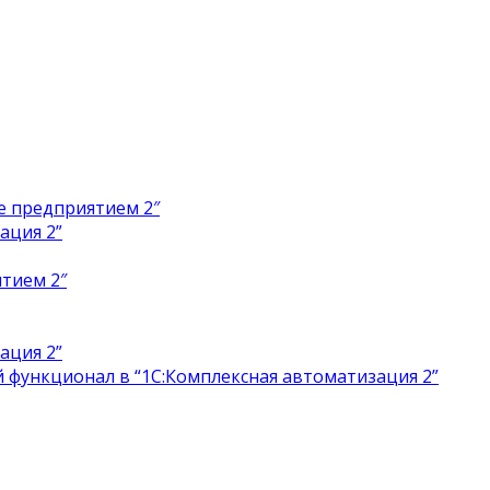
е предприятием 2″
ация 2”
тием 2″
ация 2”
 функционал в “1С:Комплексная автоматизация 2”