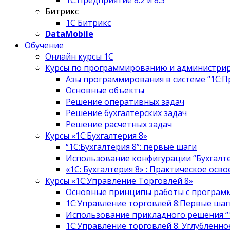
1С:Предприятие 8.2 и 8.3
Битрикс
1С Битрикс
DataMobile
Обучение
Онлайн курсы 1С
Курсы по программированию и администри
Азы программирования в системе “1С:П
Основные объекты
Решение оперативных задач
Решение бухгалтерских задач
Решение расчетных задач
Курсы «1С:Бухгалтерия 8»
“1С:Бухгалтерия 8”: первые шаги
Использование конфигурации “Бухгалт
«1С: Бухгалтерия 8» : Практическое осво
Курсы «1С:Управление Торговлей 8»
Основные принципы работы с программо
1С:Управление торговлей 8:Первые шаг
Использование прикладного решения “1
1С:Управление торговлей 8. Углубленн