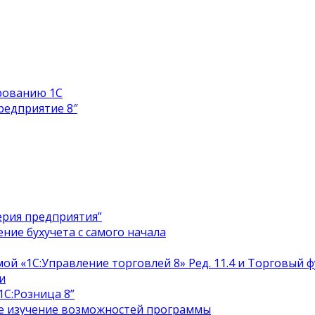
рованию 1С
редприятие 8″
ерия предприятия”
ение бухучета с самого начала
й «1С:Управление торговлей 8» Ред. 11.4 и Торговый 
и
С:Розница 8”
ое изучение возможностей программы