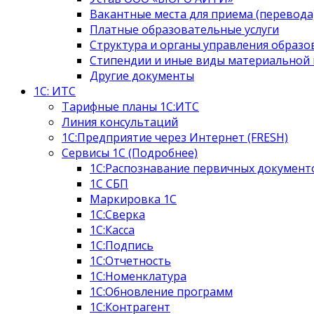
Вакантные места для приема (перевода
Платные образовательные услуги
Структура и органы управления образ
Стипендии и иные виды материальной
Другие документы
1С: ИТС
Тарифные планы 1С:ИТС
Линия консультаций
1С:Предприятие через Интернет (FRESH)
Сервисы 1С (Подробнее)
1С:Распознавание первичных документ
1С СБП
Маркировка 1С
1С:Сверка
1С:Касса
1С:Подпись
1С:Отчетность
1С:Номенклатура
1С:Обновление программ
1С:Контрагент