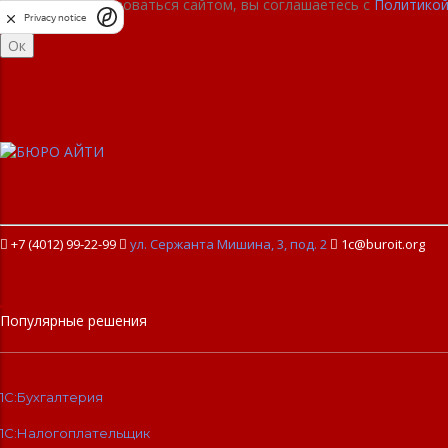
Продолжая пользоваться сайтом, вы соглашаетесь с
Политикой
Privacy notice
Ок
+7 (4012) 99-22-99

ул. Сержанта Мишина, 3, под. 2

1c@buroit.org
Популярные решения
1С:Бухгалтерия
1С:Налогоплательщик