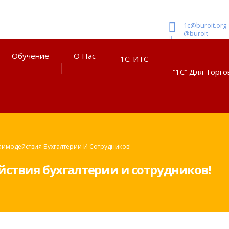
1c@buroit.org
@buroit
Обучение
О Нас
1С: ИТС
“1С” Для Торго
аимодействия Бухгалтерии И Сотрудников!
йствия бухгалтерии и сотрудников!