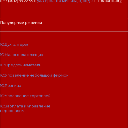
+7 (4012) 99-22-99

ул. Сержанта Мишина, 3, под. 2

1c@buroit.org
Популярные решения
1С:Бухгалтерия
1С:Налогоплательщик
1С:Предприниматель
1С:Управление небольшой фирмой
1С:Розница
1С:Управление торговлей
1С:Зарплата и управление
персоналом