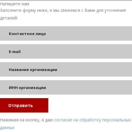
Прокрутка
Напишите нам
вверх
Заполните форму ниже, и мы свяжемся с Вами для уточнения
деталей!
Отправить
Нажимая на кнопку, я даю
согласие на обработку персональных
данных