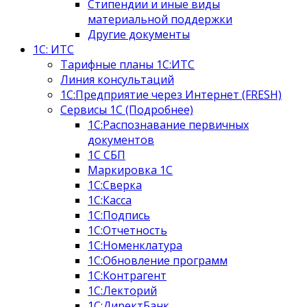
Стипендии и иные виды
материальной поддержки
Другие документы
1С: ИТС
Тарифные планы 1С:ИТС
Линия консультаций
1С:Предприятие через Интернет (FRESH)
Сервисы 1С (Подробнее)
1С:Распознавание первичных
документов
1С СБП
Маркировка 1С
1С:Сверка
1С:Касса
1С:Подпись
1С:Отчетность
1С:Номенклатура
1С:Обновление программ
1С:Контрагент
1С:Лекторий
1С:ДиректБанк