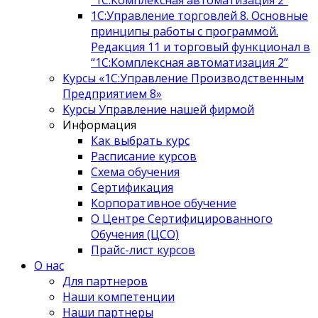
“1С:Комплексная автоматизация 2”
1С:Управление торговлей 8. Основные
принципы работы с программой.
Редакция 11 и торговый функционал в
“1С:Комплексная автоматизация 2”
Курсы «1С:Управление Производственным
Предприятием 8»
Курсы Управление нашей фирмой
Информация
Как выбрать курс
Расписание курсов
Схема обучения
Сертификация
Корпоративное обучение
О Центре Сертифицированного
Обучения (ЦСО)
Прайс-лист курсов
О нас
Для партнеров
Наши компетенции
Наши партнеры