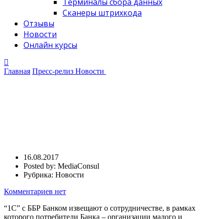
Терминалы сбора данных
Сканеры штрихкода
Отзывы
Новости
Онлайн курсы
Главная
Пресс-релиз
Новости
ББР Банк с компанией “1С”
объявляют о начале сотрудничества
ББР Банк с компанией “1С”
объявляют о начале
сотрудничества
16.08.2017
Posted by:
MediaConsul
Рубрика:
Новости
Комментариев нет
“1С” с ББР Банком извещают о сотрудничестве, в рамках
которого потребители Банка – организации малого и