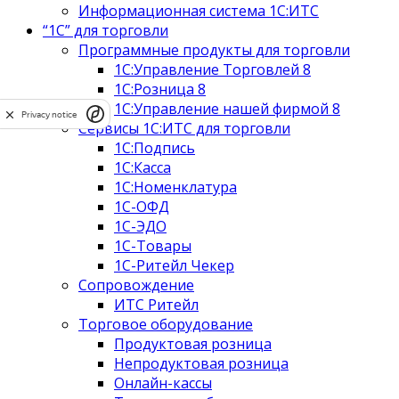
Информационная система 1С:ИТС
“1С” для торговли
Программные продукты для торговли
1С:Управление Торговлей 8
1С:Розница 8
1С:Управление нашей фирмой 8
Privacy notice
Сервисы 1С:ИТС для торговли
1С:Подпись
1С:Касса
1С:Номенклатура
1С-ОФД
1С-ЭДО
1С-Товары
1C-Ритейл Чекер
Сопровождение
ИТС Ритейл
Торговое оборудование
Продуктовая розница
Непродуктовая розница
Онлайн-кассы