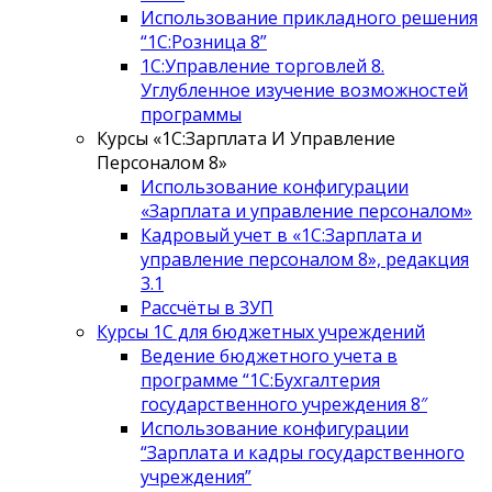
Использование прикладного решения
“1С:Розница 8”
1С:Управление торговлей 8.
Углубленное изучение возможностей
программы
Курсы «1С:Зарплата И Управление
Персоналом 8»
Использование конфигурации
«Зарплата и управление персоналом»
Кадровый учет в «1С:Зарплата и
управление персоналом 8», редакция
3.1
Рассчёты в ЗУП
Курсы 1С для бюджетных учреждений
Ведение бюджетного учета в
программе “1С:Бухгалтерия
государственного учреждения 8″
Использование конфигурации
“Зарплата и кадры государственного
учреждения”