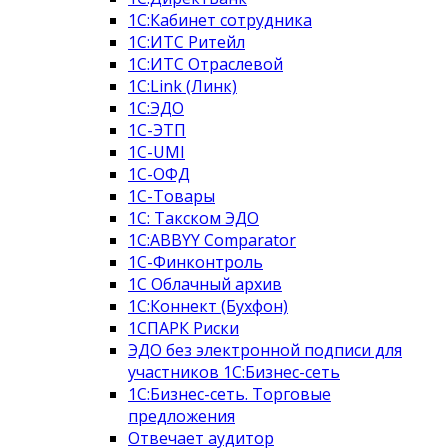
1С:Кабинет сотрудника
1С:ИТС Ритейл
1С:ИТС Отраслевой
1C:Link (Линк)
1С:ЭДО
1С-ЭТП
1C-UMI
1С-ОФД
1С-Товары
1С: Такском ЭДО
1C:ABBYY Comparator
1С-Финконтроль
1С Облачный архив
1С:Коннект (Бухфон)
1СПАРК Риски
ЭДО без электронной подписи для
участников 1С:Бизнес-сеть
1С:Бизнес-сеть. Торговые
предложения
Отвечает аудитор