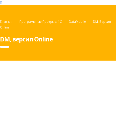
Главная
Программные Продукты 1С
DataMobile
DM, Версия
Online
DM, версия Online