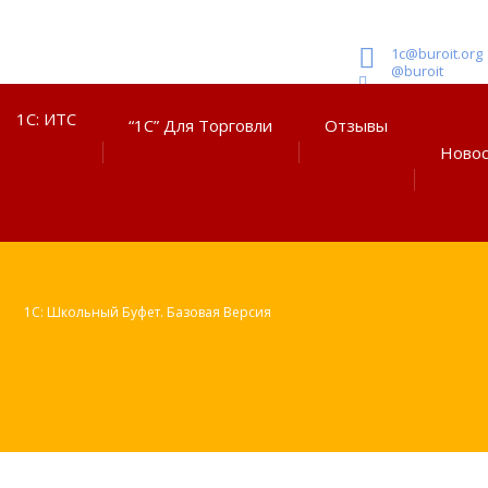
1c@buroit.org
@buroit
1С: ИТС
“1С” Для Торговли
Отзывы
Ново
1С: Школьный Буфет. Базовая Версия