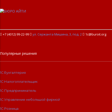
+7 (4012) 99-22-99

ул. Сержанта Мишина, 3, под. 2

1c@buroit.org
Популярные решения
1С:Бухгалтерия
1С:Налогоплательщик
1С:Предприниматель
1С:Управление небольшой фирмой
1С:Розница