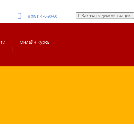
Заказать демонстрацию
8 (981) 470-90-60
8 (4012) 70-90-60
сти
Онлайн Курсы