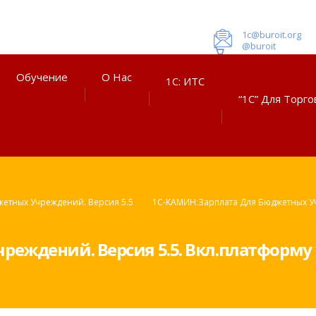
1c@buroit.org
@buroit
Обучение
О Нас
1С: ИТС
“1С” Для Торго
жетных Учреждений. Версия 5.5
1С-КАМИН:Зарплата Для Бюджетных Уч
еждений. Версия 5.5. Вкл.платформу 1