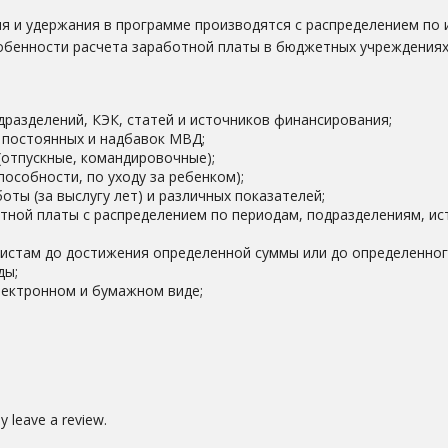
ия и удержания в программе производятся с распределением по
обенности расчета заработной платы в бюджетных учреждениях
дразделений, КЭК, статей и источников финансирования;
е постоянных и надбавок МВД;
(отпускные, командировочные);
особности, по уходу за ребенком);
оты (за выслугу лет) и различных показателей;
ной платы с распределением по периодам, подразделениям, ис
листам до достижения определенной суммы или до определенног
ды;
ектронном и бумажном виде;
 leave a review.