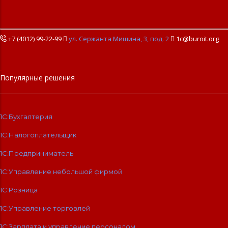
+7 (4012) 99-22-99

ул. Сержанта Мишина, 3, под. 2

1c@buroit.org
Популярные решения
1С:Бухгалтерия
1С:Налогоплательщик
1С:Предприниматель
1С:Управление небольшой фирмой
1С:Розница
1С:Управление торговлей
1С:Зарплата и управление персоналом