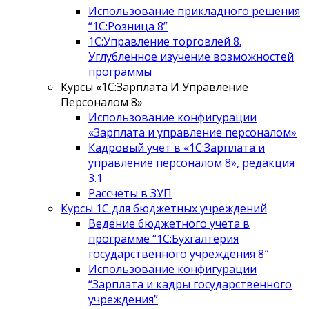
Использование прикладного решения
“1С:Розница 8”
1С:Управление торговлей 8.
Углубленное изучение возможностей
программы
Курсы «1С:Зарплата И Управление
Персоналом 8»
Использование конфигурации
«Зарплата и управление персоналом»
Кадровый учет в «1С:Зарплата и
управление персоналом 8», редакция
3.1
Рассчёты в ЗУП
Курсы 1С для бюджетных учреждений
Ведение бюджетного учета в
программе “1С:Бухгалтерия
государственного учреждения 8″
Использование конфигурации
“Зарплата и кадры государственного
учреждения”