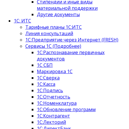
Стипендии и иные виды
материальной поддержки
Другие документы
1С: ИТС
Тарифные планы 1С:ИТС
Линия консультаций
1С:Предприятие через Интернет (FRESH)
Сервисы 1С (Подробнее)
1С:Распознавание первичных
документов
1С СБП
Маркировка 1С
1С:Сверка
1С:Касса
1С:Подпись
1С:Отчетность
1С:Номенклатура
1С:Обновление программ
1С:Контрагент
1С:Лекторий
1С:ДиректБанк