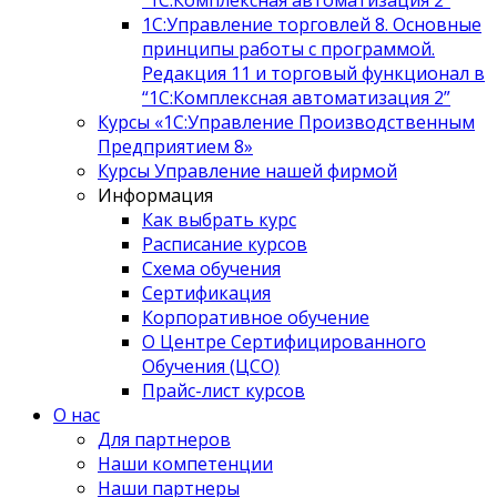
“1С:Комплексная автоматизация 2”
1С:Управление торговлей 8. Основные
принципы работы с программой.
Редакция 11 и торговый функционал в
“1С:Комплексная автоматизация 2”
Курсы «1С:Управление Производственным
Предприятием 8»
Курсы Управление нашей фирмой
Информация
Как выбрать курс
Расписание курсов
Схема обучения
Сертификация
Корпоративное обучение
О Центре Сертифицированного
Обучения (ЦСО)
Прайс-лист курсов
О нас
Для партнеров
Наши компетенции
Наши партнеры