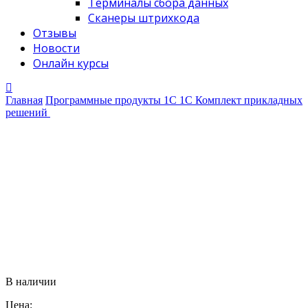
Терминалы сбора данных
Сканеры штрихкода
Отзывы
Новости
Онлайн курсы
Главная
Программные продукты 1С
1С Комплект прикладных
решений
1С:Предприятие 8.Комплект прикладных решений
на 5 пользователей. Коробочная поставка
1С:Предприятие 8.Комплект
прикладных решений на 5
пользователей. Коробочная
поставка
В наличии
Цена: