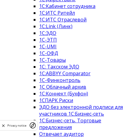
1С:Кабинет сотрудника
1С:ИТС Ритейл
1С:ИТС Отраслевой
1C:Link (Линк)
1С:ЭДО
1С-ЭТП
1C-UMI
1С-ОФД
1С-Товары
1С: Такском ЭДО
1C:ABBYY Comparator
1С-Финконтроль
1С Облачный архив
1С:Коннект (Бухфон)
1СПАРК Риски
ЭДО без электронной подписи для
участников 1С:Бизнес-сеть
1С:Бизнес-сеть. Торговые
Privacy notice
предложения
Отвечает аудитор