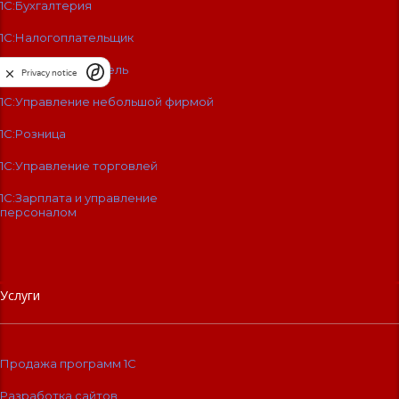
1С:Бухгалтерия
1С:Налогоплательщик
1С:Предприниматель
Privacy notice
1С:Управление небольшой фирмой
1С:Розница
1С:Управление торговлей
1С:Зарплата и управление
персоналом
Услуги
Продажа программ 1С
Разработка сайтов